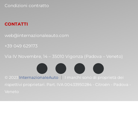
Condizioni contratto
CONTATTI
web@internazionaleauto.com
+39 049 629173
Via IV Novembre, 14 – 35010 Vigonza (Padova – Veneto)
© 2023
InternazionaleAuto
I marchi sono di proprietà dei
rispettivi proprietari. Part. IVA 00433950284 - Citroën - Padova -
Veneto
C
T
Cari clienti,
M
volevamo informarvi che la nostra attività sarà
chiusa dal 8 al 23 agosto compresi.
Ma non preoccupatevi, potete ancora prenotarvi
comodamente online per quando riapriremo!