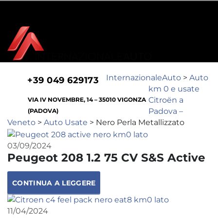
EFFETTUA L'ACCESSO
REGISTRATI
LUN - VEN 7:30-12:30 | 14:00-19:00 - SAB 7:30-12:30 | 15:00-18:00 (SOLO
VENDITE)
InternazionaleAuto
>
Auto
+39 049 629173
km 0 e usate
Citroën a
VIA IV NOVEMBRE, 14 – 35010 VIGONZA
Padova –
(PADOVA)
Veneto
>
Auto Usate
>
Nero Perla Metallizzato
03/09/2024
Peugeot 208 1.2 75 CV S&S Active
CONTINUA A LEGGERE
11/04/2024