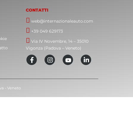
CONTATTI
web@internazionaleauto.com
+39 049 629173
okie
Via IV Novembre, 14 – 35010
atto
Vigonza (Padova – Veneto)
ova - Veneto
CLOSE
THIS
MODULE
si.