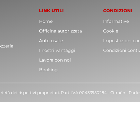
LINK UTILI
CONDIZIONI
Home
Informative
Officina autorizzata
Cookie
Auto usate
Impostazioni co
zzeria,
I nostri vantaggi
Condizioni contr
Lavora con noi
Booking
rietà dei rispettivi proprietari. Part. IVA 00433950284 - Citroën - Pad
e la nostra attività sarà chiusa dal 8 al 23 agosto compre