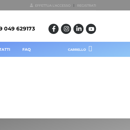
EFFETTUA L'ACCESSO
REGISTRATI
9 049 629173
TATTI
FAQ
CARRELLO