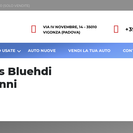
8:00 (SOLO VENDITE)
VIA IV NOVEMBRE, 14 – 35010
+3
VIGONZA (PADOVA)
 USATE
AUTO NUOVE
VENDI LA TUA AUTO
CON
s Bluehdi
anni