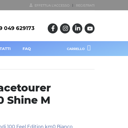
EFFETTUA L'ACCESSO
REGISTRATI
9 049 629173
TATTI
FAQ
CARRELLO
acetourer
0 Shine M