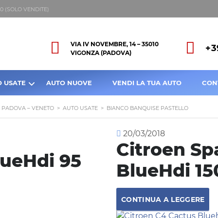
8:00 (SOLO VENDITE)
VIA IV NOVEMBRE, 14 – 35010
+3
VIGONZA (PADOVA)
O USATE
AUTO NUOVE
VENDI LA TUA AUTO
CON
A PADOVA – VENETO
>
AUTO USATE
>
BIANCO BANQUISE PASTELLO
20/03/2018
Citroen Sp
lueHdi 95
BlueHdi 15
CONTINUA A LEGGERE