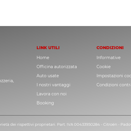
LINK UTILI
CONDIZIONI
Home
Informative
Officina autorizzata
Cookie
Auto usate
Impostazioni co
zzeria,
I nostri vantaggi
Condizioni contr
Lavora con noi
Booking
rietà dei rispettivi proprietari. Part. IVA 00433950284 - Citroën - Pad