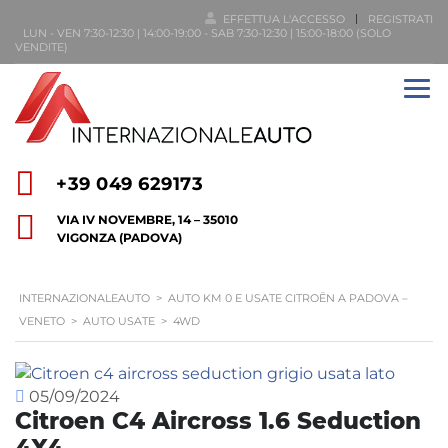
EFFETTUA L'ACCESSO
REGISTRATI
LUN - VEN 7:30-12:30 | 14:00-19:00 - SAB 7:30-12:30 | 15:00-18:00 (SOLO
VENDITE)
+39 049 629173
VIA IV NOVEMBRE, 14 – 35010
VIGONZA (PADOVA)
INTERNAZIONALEAUTO
>
AUTO KM 0 E USATE CITROËN A PADOVA –
VENETO
>
AUTO USATE
>
4WD
05/09/2024
Citroen C4 Aircross 1.6 Seduction
4X4