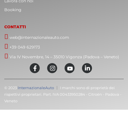
Lavora con noi
Booking
CONTATTI
web@internazionaleauto.com
+39 049 629173
Via IV Novembre, 14 – 35010 Vigonza (Padova – Veneto)
© 2023
InternazionaleAuto
I marchi sono di proprietà dei
rispettivi proprietari. Part. IVA 00433950284 - Citroën - Padova -
Veneto
C
T
Cari clienti,
M
volevamo informarvi che la nostra attività sarà