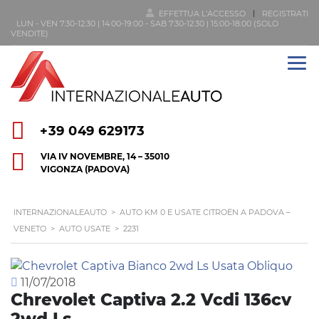
EFFETTUA L'ACCESSO
REGISTRATI
LUN - VEN 7:30-12:30 | 14:00-19:00 - SAB 7:30-12:30 | 15:00-18:00 (SOLO
VENDITE)
+39 049 629173
VIA IV NOVEMBRE, 14 – 35010
VIGONZA (PADOVA)
INTERNAZIONALEAUTO
>
AUTO KM 0 E USATE CITROËN A PADOVA –
VENETO
>
AUTO USATE
>
2231
11/07/2018
Chrevolet Captiva 2.2 Vcdi 136cv
2wd Ls