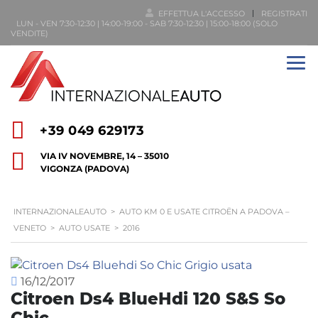
EFFETTUA L'ACCESSO
REGISTRATI
LUN - VEN 7:30-12:30 | 14:00-19:00 - SAB 7:30-12:30 | 15:00-18:00 (SOLO
VENDITE)
+39 049 629173
VIA IV NOVEMBRE, 14 – 35010
VIGONZA (PADOVA)
INTERNAZIONALEAUTO
>
AUTO KM 0 E USATE CITROËN A PADOVA –
VENETO
>
AUTO USATE
>
2016
16/12/2017
Citroen Ds4 BlueHdi 120 S&S So
Chic