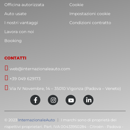
Officina autorizzata
Cookie
Auto usate
Impostazioni cookie
I nostri vantaggi
Condizioni contratto
Lavora con noi
Booking
CONTATTI
web@internazionaleauto.com
+39 049 629173
Via IV Novembre, 14 – 35010 Vigonza (Padova – Veneto)
© 2023
InternazionaleAuto
I marchi sono di proprietà dei
rispettivi proprietari. Part. IVA 00433950284 - Citroën - Padova -