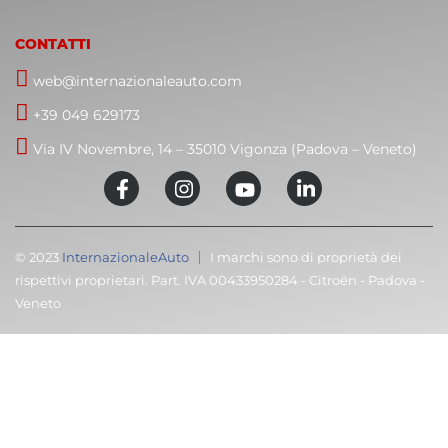
CONTATTI
web@internazionaleauto.com
+39 049 629173
Via IV Novembre, 14 – 35010 Vigonza (Padova – Veneto)
© 2023
InternazionaleAuto
I marchi sono di proprietà dei
rispettivi proprietari. Part. IVA 00433950284 - Citroën - Padova -
Veneto
C
T
Cari clienti,
M
volevamo informarvi che la nostra attività sarà
chiusa dal 8 al 23 agosto compresi.
Ma non preoccupatevi, potete ancora prenotarvi