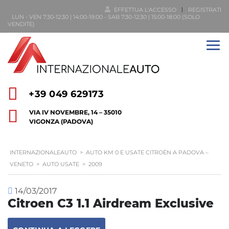
EFFETTUA L'ACCESSO
REGISTRATI
LUN - VEN 7:30-12:30 | 14:00-19:00 - SAB 7:30-12:30 | 15:00-18:00 (SOLO
VENDITE)
+39 049 629173
VIA IV NOVEMBRE, 14 – 35010
VIGONZA (PADOVA)
INTERNAZIONALEAUTO
>
AUTO KM 0 E USATE CITROËN A PADOVA –
VENETO
>
AUTO USATE
>
2009
14/03/2017
Citroen C3 1.1 Airdream Exclusive