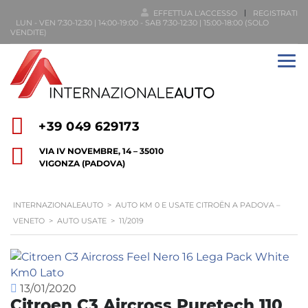
EFFETTUA L'ACCESSO
REGISTRATI
LUN - VEN 7:30-12:30 | 14:00-19:00 - SAB 7:30-12:30 | 15:00-18:00 (SOLO
VENDITE)
+39 049 629173
VIA IV NOVEMBRE, 14 – 35010
VIGONZA (PADOVA)
INTERNAZIONALEAUTO
>
AUTO KM 0 E USATE CITROËN A PADOVA –
VENETO
>
AUTO USATE
>
11/2019
13/01/2020
Citroen C3 Aircross Puretech 110