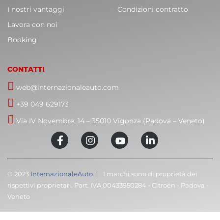
I nostri vantaggi
Condizioni contratto
Lavora con noi
Booking
CONTATTI
web@internazionaleauto.com
+39 049 629173
Via IV Novembre, 14 – 35010 Vigonza (Padova – Veneto)
© 2023
InternazionaleAuto
I marchi sono di proprietà dei
rispettivi proprietari. Part. IVA 00433950284 - Citroën - Padova -
Veneto