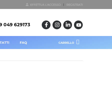
EFFETTUA L'ACCESSO
REGISTRATI
9 049 629173
TATTI
FAQ
CARRELLO