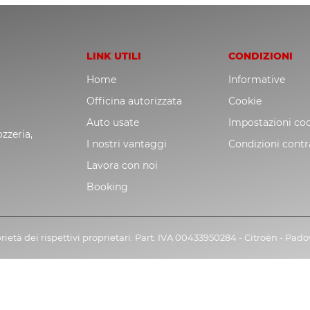
LINK UTILI
CONDIZIONI
Home
Informative
Officina autorizzata
Cookie
Auto usate
Impostazioni co
zzeria,
I nostri vantaggi
Condizioni contr
Lavora con noi
Booking
rietà dei rispettivi proprietari. Part. IVA 00433950284 - Citroën - Pad