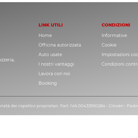
LINK UTILI
CONDIZIONI
Home
Informative
Officina autorizzata
Cookie
Auto usate
Impostazioni co
zzeria,
I nostri vantaggi
Condizioni contr
Lavora con noi
Booking
rietà dei rispettivi proprietari. Part. IVA 00433950284 - Citroën - Pad