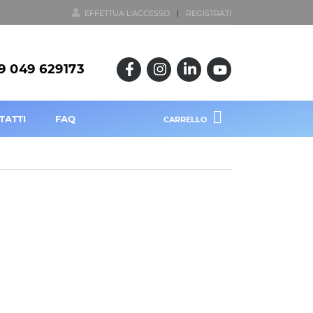
EFFETTUA L'ACCESSO
REGISTRATI
9 049 629173
TATTI
FAQ
CARRELLO