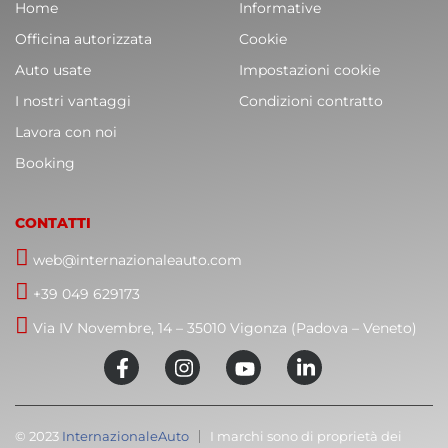
Home
Informative
Officina autorizzata
Cookie
Auto usate
Impostazioni cookie
I nostri vantaggi
Condizioni contratto
Lavora con noi
Booking
CONTATTI
web@internazionaleauto.com
+39 049 629173
Via IV Novembre, 14 – 35010 Vigonza (Padova – Veneto)
© 2023
InternazionaleAuto
I marchi sono di proprietà dei