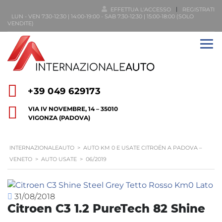
EFFETTUA L'ACCESSO
REGISTRATI
LUN - VEN 7:30-12:30 | 14:00-19:00 - SAB 7:30-12:30 | 15:00-18:00 (SOLO
VENDITE)
+39 049 629173
VIA IV NOVEMBRE, 14 – 35010
VIGONZA (PADOVA)
INTERNAZIONALEAUTO
>
AUTO KM 0 E USATE CITROËN A PADOVA –
VENETO
>
AUTO USATE
>
06/2019
31/08/2018
Citroen C3 1.2 PureTech 82 Shine