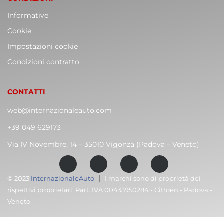
Informative
Cookie
Impostazioni cookie
Condizioni contratto
CONTATTI
web@internazionaleauto.com
+39 049 629173
Via IV Novembre, 14 – 35010 Vigonza (Padova – Veneto)
© 2023
InternazionaleAuto
I marchi sono di proprietà dei
rispettivi proprietari. Part. IVA 00433950284 - Citroën - Padova -
Veneto