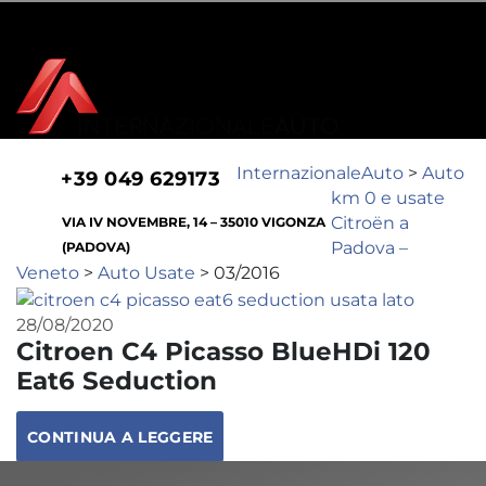
EFFETTUA L'ACCESSO
REGISTRATI
LUN - VEN 7:30-12:30 | 14:00-19:00 - SAB 7:30-12:30 | 15:00-18:00 (SOLO
VENDITE)
InternazionaleAuto
>
Auto
+39 049 629173
km 0 e usate
Citroën a
VIA IV NOVEMBRE, 14 – 35010 VIGONZA
Padova –
(PADOVA)
Veneto
>
Auto Usate
>
03/2016
28/08/2020
Citroen C4 Picasso BlueHDi 120
Eat6 Seduction
CONTINUA A LEGGERE