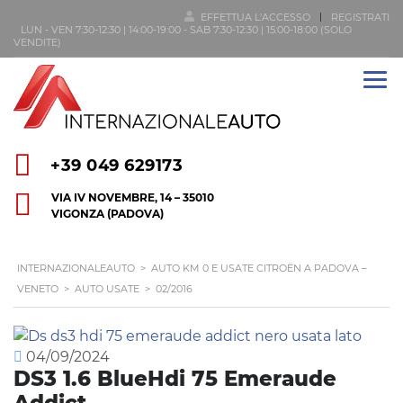
EFFETTUA L'ACCESSO
REGISTRATI
LUN - VEN 7:30-12:30 | 14:00-19:00 - SAB 7:30-12:30 | 15:00-18:00 (SOLO
VENDITE)
+39 049 629173
VIA IV NOVEMBRE, 14 – 35010
VIGONZA (PADOVA)
INTERNAZIONALEAUTO
>
AUTO KM 0 E USATE CITROËN A PADOVA –
VENETO
>
AUTO USATE
>
02/2016
04/09/2024
DS3 1.6 BlueHdi 75 Emeraude
Addict