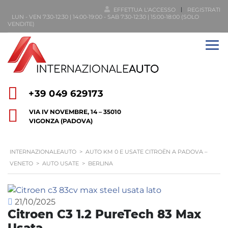
EFFETTUA L'ACCESSO
REGISTRATI
LUN - VEN 7:30-12:30 | 14:00-19:00 - SAB 7:30-12:30 | 15:00-18:00 (SOLO
VENDITE)
+39 049 629173
VIA IV NOVEMBRE, 14 – 35010
VIGONZA (PADOVA)
INTERNAZIONALEAUTO
>
AUTO KM 0 E USATE CITROËN A PADOVA –
VENETO
>
AUTO USATE
>
BERLINA
21/10/2025
Citroen C3 1.2 PureTech 83 Max
Usata